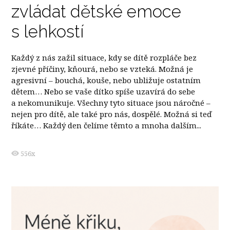
zvládat dětské emoce
s lehkostí
Každý z nás zažil situace, kdy se dítě rozpláče bez
zjevné příčiny, kňourá, nebo se vzteká. Možná je
agresivní – bouchá, kouše, nebo ubližuje ostatním
dětem… Nebo se vaše dítko spíše uzavírá do sebe
a nekomunikuje. Všechny tyto situace jsou náročné –
nejen pro dítě, ale také pro nás, dospělé. Možná si teď
říkáte… Každý den čelíme těmto a mnoha dalším...
556x