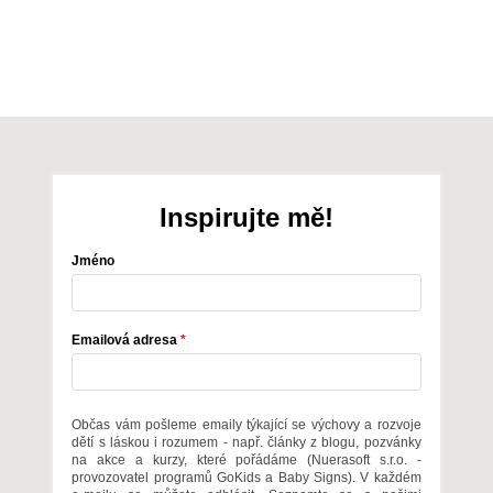
Inspirujte mě!
Jméno
Emailová adresa
Občas vám pošleme emaily týkající se výchovy a rozvoje
dětí s láskou i rozumem - např. články z blogu, pozvánky
na akce a kurzy, které pořádáme (Nuerasoft s.r.o. -
provozovatel programů GoKids a Baby Signs). V každém